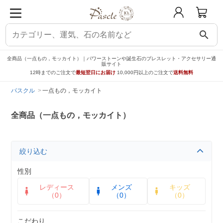
search
全商品（一点もの，モッカイト）｜パワーストーンや誕生石のブレスレット・アクセサリー通
販サイト
12時までのご注文で
最短翌日にお届け
10,000円以上のご注文で
送料無料
パスクル
一点もの，モッカイト
全商品（一点もの，モッカイト）
絞り込む
性別
レディース
メンズ
キッズ
（0）
（0）
（0）
こだわり