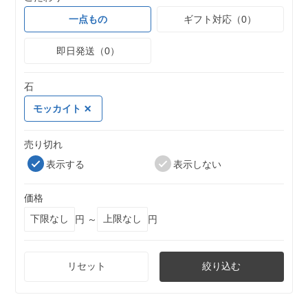
一点もの
ギフト対応（0）
即日発送（0）
石
モッカイト
売り切れ
表示する
表示しない
価格
円 ～
円
リセット
絞り込む