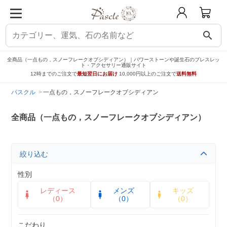
search
全商品（一点もの，スノーフレークオブシディアン）｜パワーストーンや誕生石のブレスレッ
ト・アクセサリー通販サイト
12時までのご注文で
最短翌日にお届け
10,000円以上のご注文で
送料無料
パスクル
一点もの，スノーフレークオブシディアン
全商品（一点もの，スノーフレークオブシディアン）
絞り込む
性別
レディース
メンズ
キッズ
（0）
（0）
（0）
こだわり