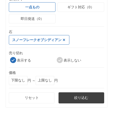
一点もの
ギフト対応（0）
即日発送（0）
石
スノーフレークオブシディアン
売り切れ
表示する
表示しない
価格
円 ～
円
リセット
絞り込む