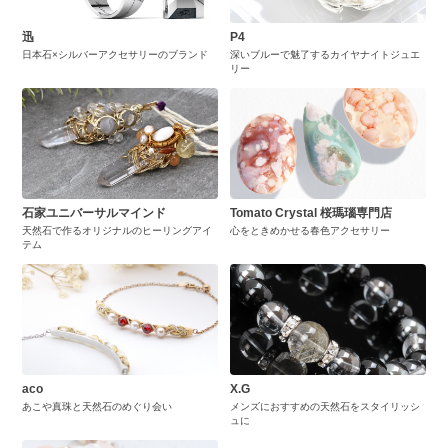
迅
P4
日本石×シルバーアクセサリーのブランド
深いブルーで魅了するカイヤナイトジュエ
リー
石家ユニバーサルマインド
Tomato Crystal 桜瑪瑙専門店
天然石で作るオリジナルのヒーリングアイ
心をときめかせる春色アクセサリー
テム
aco
X.G
あこや真珠と天然石のめぐり会い
メンズにおすすめの天然石をスタイリッシ
ュに