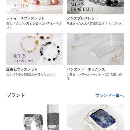
レディースブレスレット
メンズブレスレット
色とりどりの天然石を使ったレディースブ
洗練された大人の雰囲気漂うメンズブレス
レス
誕生石ブレスレット
ペンダント・ネックレス
1月～12月の各誕生石を使ったブレス
天然石・パワーストーンを一粒から楽しめ
る
ブランド
ブランド一覧へ