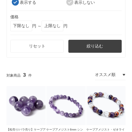
表示する
表示しない
価格
円 ～
円
リセット
絞り込む
3
【粒売り/バラ売り】ケープア
ケープアメジスト8mm シン
ケープアメジスト・ゼオライ