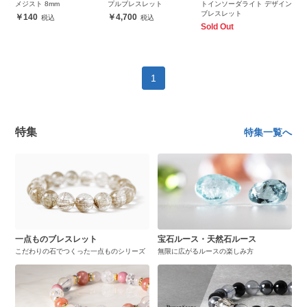
メジスト 8mm
プルブレスレット
トインソーダライト デザイン
ブレスレット
140
4,700
Sold Out
1
特集
特集一覧へ
一点ものブレスレット
宝石ルース・天然石ルース
こだわりの石でつくった一点ものシリーズ
無限に広がるルースの楽しみ方