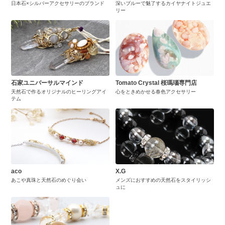
日本石×シルバーアクセサリーのブランド
深いブルーで魅了するカイヤナイトジュエ
リー
石家ユニバーサルマインド
Tomato Crystal 桜瑪瑙専門店
天然石で作るオリジナルのヒーリングアイ
心をときめかせる春色アクセサリー
テム
aco
X.G
あこや真珠と天然石のめぐり会い
メンズにおすすめの天然石をスタイリッシ
ュに