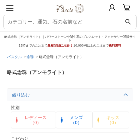
search
略式念珠（アンモライト）｜パワーストーンや誕生石のブレスレット・アクセサリー通販サイ
ト
12時までのご注文で
最短翌日にお届け
10,000円以上のご注文で
送料無料
パスクル
念珠
略式念珠（アンモライト）
略式念珠（アンモライト）
絞り込む
性別
レディース
メンズ
キッズ
（0）
（0）
（0）
こだわり