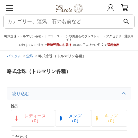
search
略式念珠（トルマリン各種）｜パワーストーンや誕生石のブレスレット・アクセサリー通販サ
イト
12時までのご注文で
最短翌日にお届け
10,000円以上のご注文で
送料無料
パスクル
念珠
略式念珠（トルマリン各種）
略式念珠（トルマリン各種）
絞り込む
性別
レディース
メンズ
キッズ
（0）
（0）
（0）
こだわり