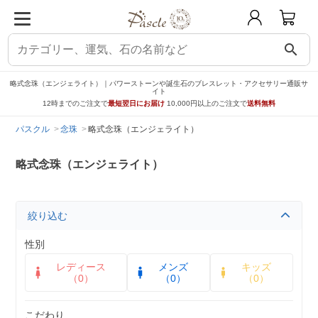
search
略式念珠（エンジェライト）｜パワーストーンや誕生石のブレスレット・アクセサリー通販サ
イト
12時までのご注文で
最短翌日にお届け
10,000円以上のご注文で
送料無料
パスクル
念珠
略式念珠（エンジェライト）
略式念珠（エンジェライト）
絞り込む
性別
レディース
メンズ
キッズ
（0）
（0）
（0）
こだわり