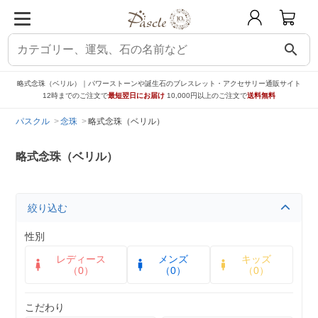
search
略式念珠（ベリル）｜パワーストーンや誕生石のブレスレット・アクセサリー通販サイト
12時までのご注文で
最短翌日にお届け
10,000円以上のご注文で
送料無料
パスクル
念珠
略式念珠（ベリル）
略式念珠（ベリル）
絞り込む
性別
レディース
メンズ
キッズ
（0）
（0）
（0）
こだわり