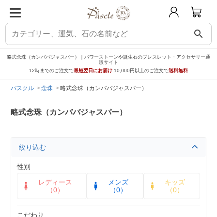
search
略式念珠（カンババジャスパー）｜パワーストーンや誕生石のブレスレット・アクセサリー通
販サイト
12時までのご注文で
最短翌日にお届け
10,000円以上のご注文で
送料無料
パスクル
念珠
略式念珠（カンババジャスパー）
略式念珠（カンババジャスパー）
絞り込む
性別
レディース
メンズ
キッズ
（0）
（0）
（0）
こだわり