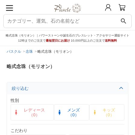
search
略式念珠（モリオン）｜パワーストーンや誕生石のブレスレット・アクセサリー通販サイト
12時までのご注文で
最短翌日にお届け
10,000円以上のご注文で
送料無料
パスクル
念珠
略式念珠（モリオン）
略式念珠（モリオン）
絞り込む
性別
レディース
メンズ
キッズ
（0）
（0）
（0）
こだわり