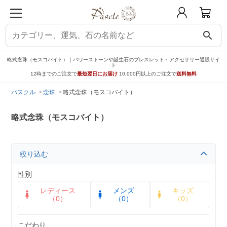
search
略式念珠（モスコバイト）｜パワーストーンや誕生石のブレスレット・アクセサリー通販サイ
ト
12時までのご注文で
最短翌日にお届け
10,000円以上のご注文で
送料無料
パスクル
念珠
略式念珠（モスコバイト）
略式念珠（モスコバイト）
絞り込む
性別
レディース
メンズ
キッズ
（0）
（0）
（0）
こだわり