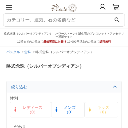
search
略式念珠（シルバーオブシディアン）｜パワーストーンや誕生石のブレスレット・アクセサリ
ー通販サイト
12時までのご注文で
最短翌日にお届け
10,000円以上のご注文で
送料無料
パスクル
念珠
略式念珠（シルバーオブシディアン）
略式念珠（シルバーオブシディアン）
絞り込む
性別
レディース
メンズ
キッズ
（0）
（0）
（0）
こだわり