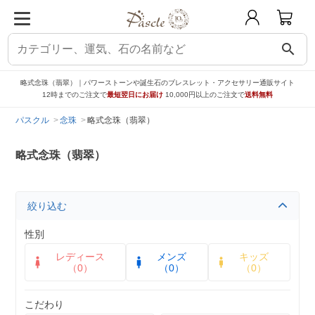
search
略式念珠（翡翠）｜パワーストーンや誕生石のブレスレット・アクセサリー通販サイト
12時までのご注文で
最短翌日にお届け
10,000円以上のご注文で
送料無料
パスクル
念珠
略式念珠（翡翠）
略式念珠（翡翠）
絞り込む
性別
レディース
メンズ
キッズ
（0）
（0）
（0）
こだわり