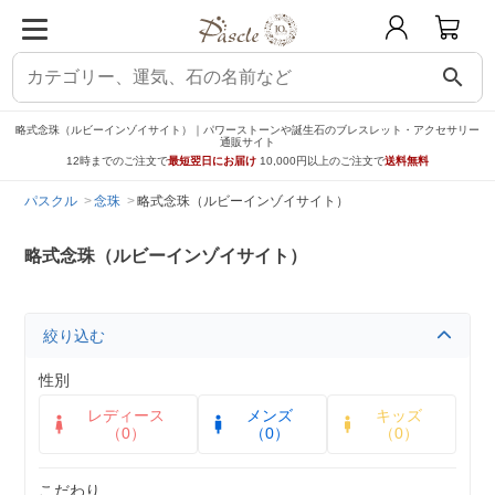
search
略式念珠（ルビーインゾイサイト）｜パワーストーンや誕生石のブレスレット・アクセサリー
通販サイト
12時までのご注文で
最短翌日にお届け
10,000円以上のご注文で
送料無料
パスクル
念珠
略式念珠（ルビーインゾイサイト）
略式念珠（ルビーインゾイサイト）
絞り込む
性別
レディース
メンズ
キッズ
（0）
（0）
（0）
こだわり