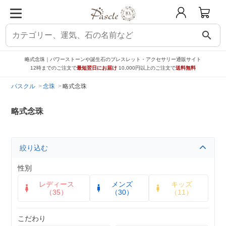
search
略式念珠｜パワーストーンや誕生石のブレスレット・アクセサリー通販サイト
12時までのご注文で
最短翌日にお届け
10,000円以上のご注文で
送料無料
パスクル
念珠
略式念珠
略式念珠
絞り込む
性別
レディース
メンズ
キッズ
（35）
（30）
（11）
こだわり