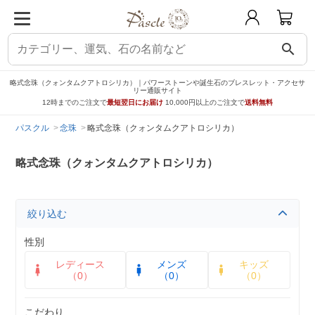
search
略式念珠（クォンタムクアトロシリカ）｜パワーストーンや誕生石のブレスレット・アクセサ
リー通販サイト
12時までのご注文で
最短翌日にお届け
10,000円以上のご注文で
送料無料
パスクル
念珠
略式念珠（クォンタムクアトロシリカ）
略式念珠（クォンタムクアトロシリカ）
絞り込む
性別
レディース
メンズ
キッズ
（0）
（0）
（0）
こだわり