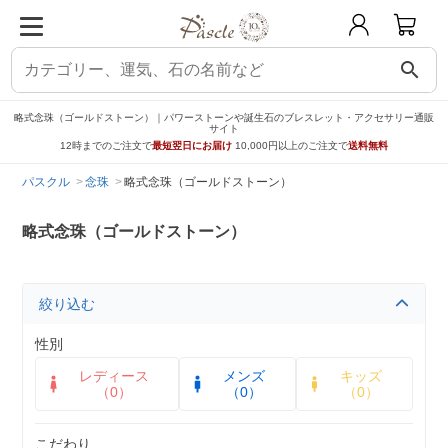
search
略式念珠（ゴールドストーン）｜パワーストーンや誕生石のブレスレット・アクセサリー通販
サイト
12時までのご注文で
最短翌日にお届け
10,000円以上のご注文で
送料無料
パスクル
念珠
略式念珠（ゴールドストーン）
略式念珠（ゴールドストーン）
絞り込む
性別
レディース
メンズ
キッズ
（0）
（0）
（0）
こだわり