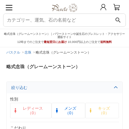
search
略式念珠（グレームーンストーン）｜パワーストーンや誕生石のブレスレット・アクセサリー
通販サイト
12時までのご注文で
最短翌日にお届け
10,000円以上のご注文で
送料無料
パスクル
念珠
略式念珠（グレームーンストーン）
略式念珠（グレームーンストーン）
絞り込む
性別
レディース
メンズ
キッズ
（0）
（0）
（0）
こだわり