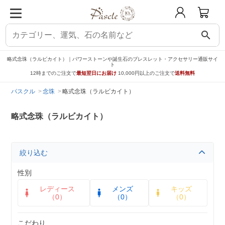
search
略式念珠（ラルビカイト）｜パワーストーンや誕生石のブレスレット・アクセサリー通販サイ
ト
12時までのご注文で
最短翌日にお届け
10,000円以上のご注文で
送料無料
パスクル
念珠
略式念珠（ラルビカイト）
略式念珠（ラルビカイト）
絞り込む
性別
レディース
メンズ
キッズ
（0）
（0）
（0）
こだわり