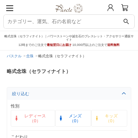
search
略式念珠（セラフィナイト）｜パワーストーンや誕生石のブレスレット・アクセサリー通販サ
イト
12時までのご注文で
最短翌日にお届け
10,000円以上のご注文で
送料無料
パスクル
念珠
略式念珠（セラフィナイト）
略式念珠（セラフィナイト）
絞り込む
性別
レディース
メンズ
キッズ
（0）
（0）
（0）
こだわり