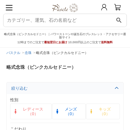
search
略式念珠（ピンクカルセドニー）｜パワーストーンや誕生石のブレスレット・アクセサリー通
販サイト
12時までのご注文で
最短翌日にお届け
10,000円以上のご注文で
送料無料
パスクル
念珠
略式念珠（ピンクカルセドニー）
略式念珠（ピンクカルセドニー）
絞り込む
性別
レディース
メンズ
キッズ
（0）
（0）
（0）
こだわり