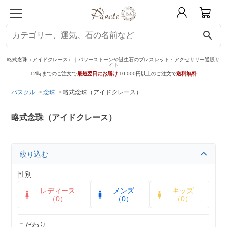
search
略式念珠（アイドクレース）｜パワーストーンや誕生石のブレスレット・アクセサリー通販サ
イト
12時までのご注文で
最短翌日にお届け
10,000円以上のご注文で
送料無料
パスクル
念珠
略式念珠（アイドクレース）
略式念珠（アイドクレース）
絞り込む
性別
レディース
メンズ
キッズ
（0）
（0）
（0）
こだわり