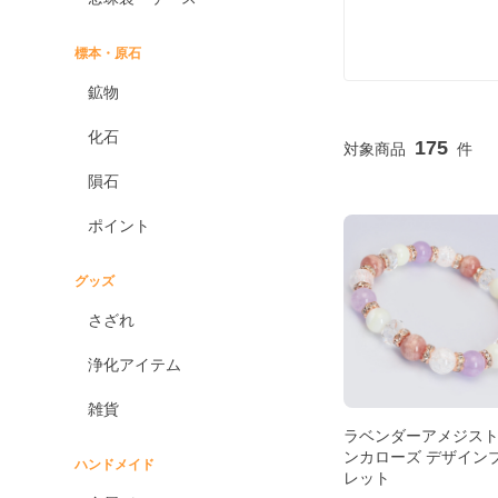
標本・原石
鉱物
化石
175
隕石
ポイント
グッズ
さざれ
浄化アイテム
雑貨
ラベンダーアメジス
ンカローズ デザイン
ハンドメイド
レット