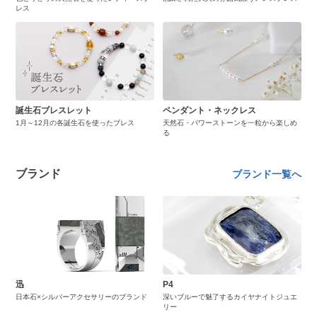
レス
誕生石ブレスレット
ペンダント・ネックレス
1月～12月の各誕生石を使ったブレス
天然石・パワーストーンを一粒から楽しめ
る
ブランド
ブランド一覧へ
迅
P4
日本石×シルバーアクセサリーのブランド
深いブルーで魅了するカイヤナイトジュエ
リー