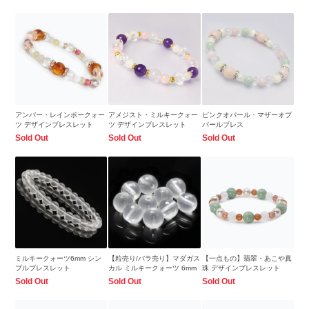
アンバー・レインボークォー
アメジスト・ミルキークォー
ピンクオパール・マザーオブ
ツ デザインブレスレット
ツ デザインブレスレット
パールブレス
Sold Out
Sold Out
Sold Out
ミルキークォーツ6mm シン
【粒売り/バラ売り】マダガス
【一点もの】翡翠・あこや真
プルブレスレット
カル ミルキークォーツ 6mm
珠 デザインブレスレット
Sold Out
Sold Out
Sold Out