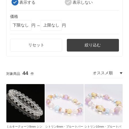
表示する
表示しない
価格
円 ～
円
リセット
絞り込む
44
ミルキークォーツ8mm シン
シトリン8mm・ブルートパー
シトリン10mm・ブルートパ