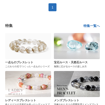
1
特集
特集一覧へ
一点ものブレスレット
宝石ルース・天然石ルース
こだわりの石でつくった一点ものシリーズ
無限に広がるルースの楽しみ方
レディースブレスレット
メンズブレスレット
色とりどりの天然石を使ったレディースブ
洗練された大人の雰囲気漂うメンズブレス