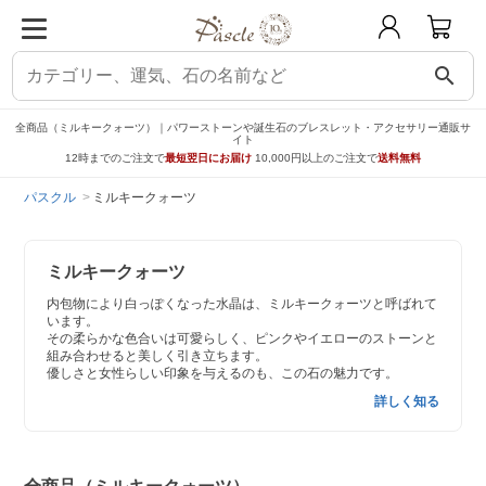
search
全商品（ミルキークォーツ）｜パワーストーンや誕生石のブレスレット・アクセサリー通販サ
イト
12時までのご注文で
最短翌日にお届け
10,000円以上のご注文で
送料無料
パスクル
ミルキークォーツ
ミルキークォーツ
内包物により白っぽくなった水晶は、ミルキークォーツと呼ばれて
います。
その柔らかな色合いは可愛らしく、ピンクやイエローのストーンと
組み合わせると美しく引き立ちます。
優しさと女性らしい印象を与えるのも、この石の魅力です。
詳しく知る