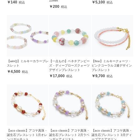
10mm
140
5,100
200
【winQ】ミルキーカラーブレ
【一点もの】ベネチアンビー
【fine】ミルキークォーツ・
スレット
ズ・ディープローズクォーツ
ピンクコーラル 2連デザイン
デザインブレスレット
ブレスレット
4,500
17,000
9,700
【aco classic】アコヤ真珠・
【aco classic】アコヤ真珠・
【aco classic】アコヤ真珠・
誕生石ブレスレット 1月オレ
誕生石ブレスレット 2月ラベ
誕生石ブレスレット 3月ディ
ンジガーネット
ンダーアメジスト
ープアクアマリン