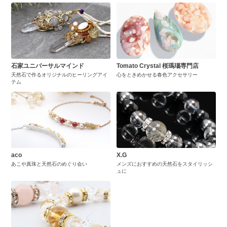
石家ユニバーサルマインド
Tomato Crystal 桜瑪瑙専門店
天然石で作るオリジナルのヒーリングアイ
心をときめかせる春色アクセサリー
テム
aco
X.G
あこや真珠と天然石のめぐり会い
メンズにおすすめの天然石をスタイリッシ
ュに