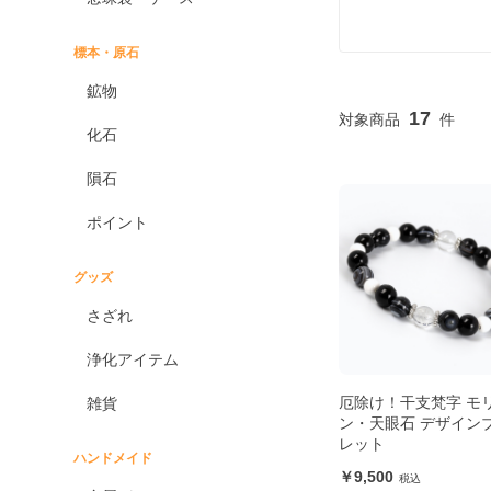
標本・原石
鉱物
17
化石
隕石
ポイント
グッズ
さざれ
浄化アイテム
厄除け！干支梵字 モ
雑貨
ン・天眼石 デザイン
レット
ハンドメイド
9,500