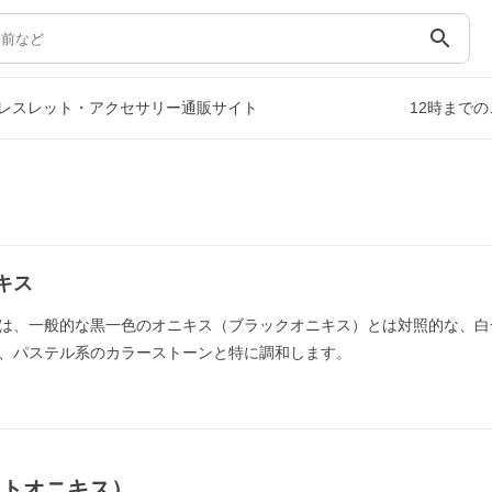
search
レスレット・アクセサリー通販サイト
12時まで
キス
は、一般的な黒一色のオニキス（ブラックオニキス）とは対照的な、白
、パステル系のカラーストーンと特に調和します。
イトオニキス）