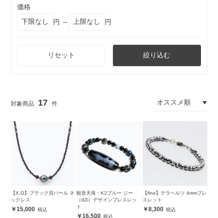
価格
円 ～
円
リセット
絞り込む
17
【X.G】ブラック貝パール ネ
観音天珠・K2ブルー ジー
【fine】テラヘルツ 4mmブレ
ックレス
（dZi）デザインブレスレッ
スレット
ト
15,000
8,300
16,500