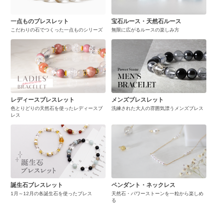
一点ものブレスレット
宝石ルース・天然石ルース
こだわりの石でつくった一点ものシリーズ
無限に広がるルースの楽しみ方
レディースブレスレット
メンズブレスレット
色とりどりの天然石を使ったレディースブ
洗練された大人の雰囲気漂うメンズブレス
レス
誕生石ブレスレット
ペンダント・ネックレス
1月～12月の各誕生石を使ったブレス
天然石・パワーストーンを一粒から楽しめ
る