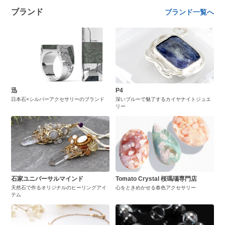
ブランド
ブランド一覧へ
迅
P4
日本石×シルバーアクセサリーのブランド
深いブルーで魅了するカイヤナイトジュエ
リー
石家ユニバーサルマインド
Tomato Crystal 桜瑪瑙専門店
天然石で作るオリジナルのヒーリングアイ
心をときめかせる春色アクセサリー
テム