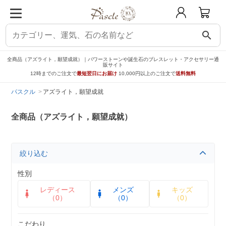
search
全商品（アズライト，願望成就）｜パワーストーンや誕生石のブレスレット・アクセサリー通
販サイト
12時までのご注文で
最短翌日にお届け
10,000円以上のご注文で
送料無料
パスクル
アズライト，願望成就
全商品（アズライト，願望成就）
絞り込む
性別
レディース
メンズ
キッズ
（0）
（0）
（0）
こだわり