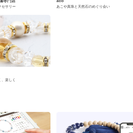
桜瑪瑙専門店
aco
クセサリー
あこや真珠と天然石のめぐり会い
く、楽しく
ド