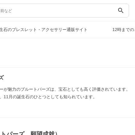
search
生石のブレスレット・アクセサリー通販サイト
12時まで
ズ
ーが魅力のブルートパーズは、宝石としても高く評価されています。
、11月の誕生石のひとつとしても知られています。
ートパーズ，願望成就）