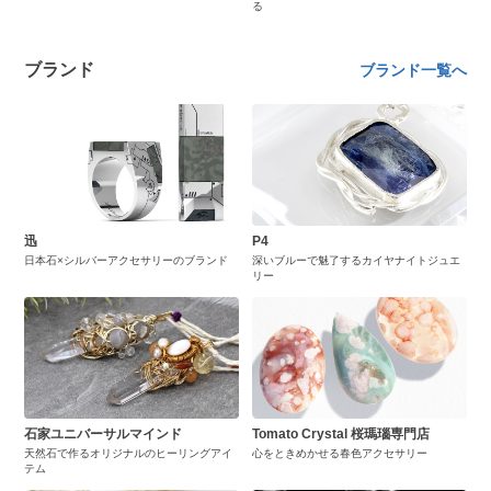
る
ブランド
ブランド一覧へ
迅
P4
日本石×シルバーアクセサリーのブランド
深いブルーで魅了するカイヤナイトジュエ
リー
石家ユニバーサルマインド
Tomato Crystal 桜瑪瑙専門店
天然石で作るオリジナルのヒーリングアイ
心をときめかせる春色アクセサリー
テム