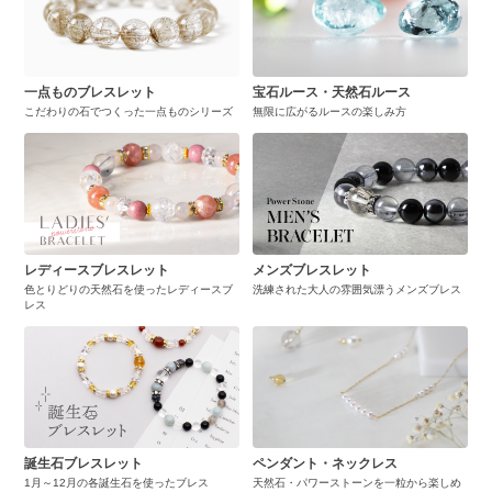
一点ものブレスレット
宝石ルース・天然石ルース
こだわりの石でつくった一点ものシリーズ
無限に広がるルースの楽しみ方
レディースブレスレット
メンズブレスレット
色とりどりの天然石を使ったレディースブ
洗練された大人の雰囲気漂うメンズブレス
レス
誕生石ブレスレット
ペンダント・ネックレス
1月～12月の各誕生石を使ったブレス
天然石・パワーストーンを一粒から楽しめ