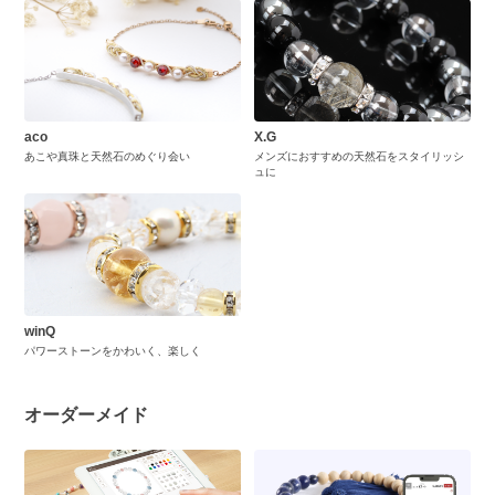
aco
X.G
あこや真珠と天然石のめぐり会い
メンズにおすすめの天然石をスタイリッシ
ュに
winQ
パワーストーンをかわいく、楽しく
オーダーメイド