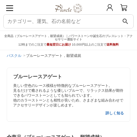
search
全商品（ブルーレースアゲート，願望成就）｜パワーストーンや誕生石のブレスレット・アク
セサリー通販サイト
12時までのご注文で
最短翌日にお届け
10,000円以上のご注文で
送料無料
パスクル
ブルーレースアゲート，願望成就
ブルーレースアゲート
美しい空色のレース模様が特徴的なブルーレースアゲート。
見るだけで癒されるような優しいブルーで、リラックス効果が期待
できるパワーストーンとしても知られています。
他のカラーストーンとも相性が良いため、さまざまな組み合わせで
アクセサリーデザインが楽しめます。
詳しく知る