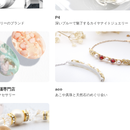
P4
サリーのブランド
深いブルーで魅了するカイヤナイトジュエリー
桜瑪瑙専門店
aco
クセサリー
あこや真珠と天然石のめぐり会い