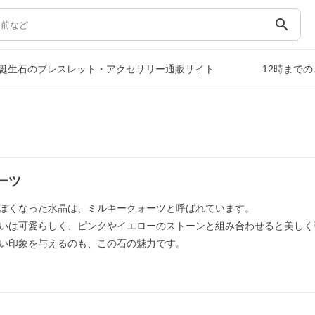
search
誕生石のブレスレット・アクセサリー通販サイト
12時まで
ーツ
ぽくなった水晶は、ミルキークォーツと呼ばれています。
いは可愛らしく、ピンクやイエローのストーンと組み合わせると美しく
い印象を与えるのも、この石の魅力です。