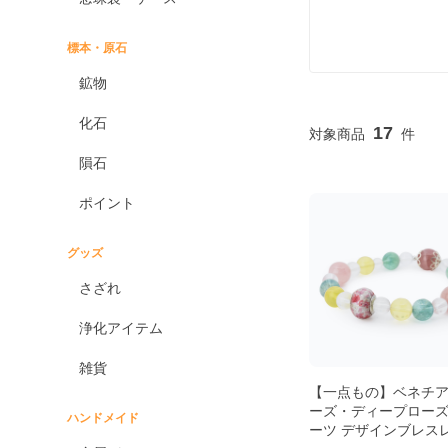
標本・原石
鉱物
化石
17
隕石
ポイント
グッズ
さざれ
浄化アイテム
雑貨
【一点もの】ベネチ
ーズ・ディープロー
ハンドメイド
ーツ デザインブレス