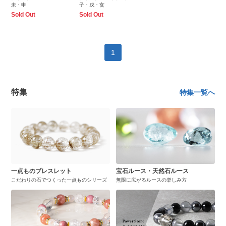
未・申
子・戌・亥
Sold Out
Sold Out
1
特集
特集一覧へ
一点ものブレスレット
宝石ルース・天然石ルース
こだわりの石でつくった一点ものシリーズ
無限に広がるルースの楽しみ方