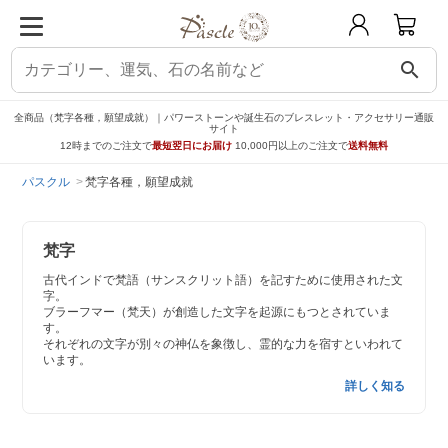
search
全商品（梵字各種，願望成就）｜パワーストーンや誕生石のブレスレット・アクセサリー通販
サイト
12時までのご注文で
最短翌日にお届け
10,000円以上のご注文で
送料無料
パスクル
梵字各種，願望成就
梵字
古代インドで梵語（サンスクリット語）を記すために使用された文
字。
ブラーフマー（梵天）が創造した文字を起源にもつとされていま
す。
それぞれの文字が別々の神仏を象徴し、霊的な力を宿すといわれて
います。
詳しく知る