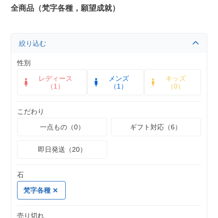
全商品（梵字各種，願望成就）
絞り込む
性別
レディース
メンズ
キッズ
（1）
（1）
（0）
こだわり
一点もの（0）
ギフト対応（6）
即日発送（20）
石
梵字各種
売り切れ