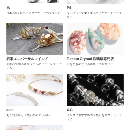
迅
P4
日本石×シルバーアクセサリーのブランド
深いブルーで魅了するカイヤナイトジュエ
リー
石家ユニバーサルマインド
Tomato Crystal 桜瑪瑙専門店
天然石で作るオリジナルのヒーリングアイ
心をときめかせる春色アクセサリー
テム
aco
X.G
あこや真珠と天然石のめぐり会い
メンズにおすすめの天然石をスタイリッシ
ュに