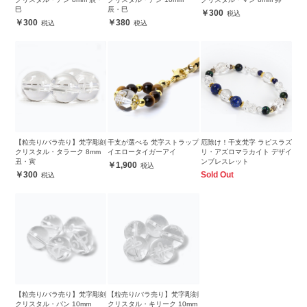
巳
辰・巳
300
300
380
【粒売り/バラ売り】梵字彫刻
干支が選べる 梵字ストラップ
厄除け！干支梵字 ラピスラズ
クリスタル・タラーク 8mm
イエロータイガーアイ
リ・アズロマラカイト デザイ
丑・寅
ンブレスレット
1,900
300
Sold Out
【粒売り/バラ売り】梵字彫刻
【粒売り/バラ売り】梵字彫刻
クリスタル・バン 10mm
クリスタル・キリーク 10mm