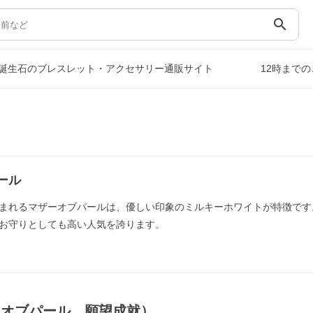
search
誕生石のブレスレット・アクセサリー通販サイト
12時まで
ール
まれるマザーオブパールは、優しい印象のミルキーホワイトが特徴です
お守りとしても高い人気を誇ります。
ーオブパール，願望成就）