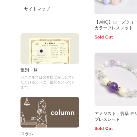
サイトマップ
【winQ】ローズクォ
カラーブレスレット
Sold Out
鑑別一覧
パスクルではお客様に安心してい
ただけるように、鑑別をとってい
ます。
アメジスト・翡翠 デ
ブレスレット
Sold Out
コラム