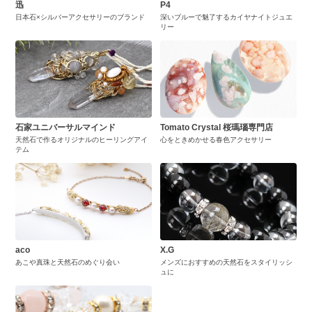
迅
P4
日本石×シルバーアクセサリーのブランド
深いブルーで魅了するカイヤナイトジュエ
リー
石家ユニバーサルマインド
Tomato Crystal 桜瑪瑙専門店
天然石で作るオリジナルのヒーリングアイ
心をときめかせる春色アクセサリー
テム
aco
X.G
あこや真珠と天然石のめぐり会い
メンズにおすすめの天然石をスタイリッシ
ュに