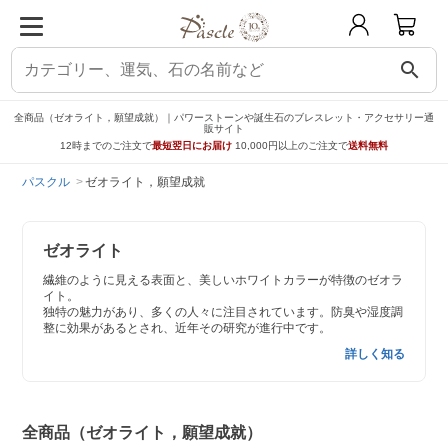
search
全商品（ゼオライト，願望成就）｜パワーストーンや誕生石のブレスレット・アクセサリー通
販サイト
12時までのご注文で
最短翌日にお届け
10,000円以上のご注文で
送料無料
パスクル
ゼオライト，願望成就
ゼオライト
繊維のように見える表面と、美しいホワイトカラーが特徴のゼオラ
イト。
独特の魅力があり、多くの人々に注目されています。防臭や湿度調
整に効果があるとされ、近年その研究が進行中です。
詳しく知る
全商品（ゼオライト，願望成就）