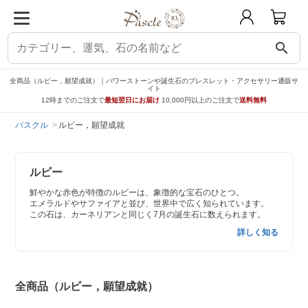
search
全商品（ルビー，願望成就）｜パワーストーンや誕生石のブレスレット・アクセサリー通販サ
イト
12時までのご注文で
最短翌日にお届け
10,000円以上のご注文で
送料無料
パスクル
ルビー，願望成就
ルビー
鮮やかな赤色が特徴のルビーは、象徴的な宝石のひとつ。
エメラルドやサファイアと並び、世界中で広く知られています。
この石は、カーネリアンと同じく7月の誕生石に数えられます。
詳しく知る
全商品（ルビー，願望成就）