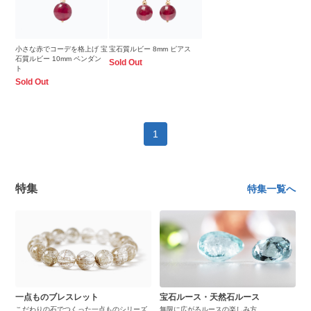
小さな赤でコーデを格上げ 宝
宝石質ルビー 8mm ピアス
石質ルビー 10mm ペンダン
Sold Out
ト
Sold Out
1
特集
特集一覧へ
一点ものブレスレット
宝石ルース・天然石ルース
こだわりの石でつくった一点ものシリーズ
無限に広がるルースの楽しみ方