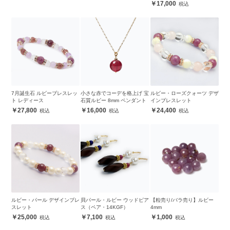
17,000
7月誕生石 ルビーブレスレッ
小さな赤でコーデを格上げ 宝
ルビー・ローズクォーツ デザ
ト レディース
石質ルビー 8mm ペンダント
インブレスレット
27,800
16,000
24,400
ルビー・パール デザインブレ
貝パール・ルビー ウッドピア
【粒売り/バラ売り】ルビー
スレット
ス（ペア・14KGF）
4mm
25,000
7,100
1,000