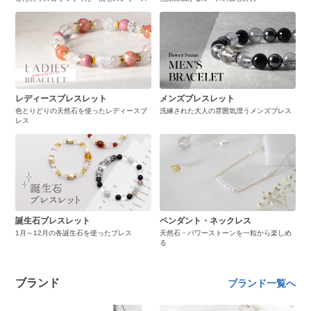
レディースブレスレット
メンズブレスレット
色とりどりの天然石を使ったレディースブ
洗練された大人の雰囲気漂うメンズブレス
レス
誕生石ブレスレット
ペンダント・ネックレス
1月～12月の各誕生石を使ったブレス
天然石・パワーストーンを一粒から楽しめ
る
ブランド
ブランド一覧へ