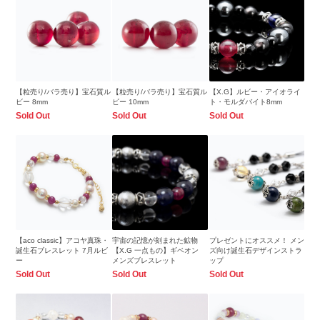
【粒売り/バラ売り】宝石質ル
【粒売り/バラ売り】宝石質ル
【X.G】ルビー・アイオライ
ビー 8mm
ビー 10mm
ト・モルダバイト8mm
Sold Out
Sold Out
Sold Out
【aco classic】アコヤ真珠・
宇宙の記憶が刻まれた鉱物
プレゼントにオススメ！ メン
誕生石ブレスレット 7月ルビ
【X.G 一点もの】ギベオン
ズ向け誕生石デザインストラ
ー
メンズブレスレット
ップ
Sold Out
Sold Out
Sold Out