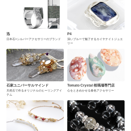
迅
P4
日本石×シルバーアクセサリーのブランド
深いブルーで魅了するカイヤナイトジュエ
リー
石家ユニバーサルマインド
Tomato Crystal 桜瑪瑙専門店
天然石で作るオリジナルのヒーリングアイ
心をときめかせる春色アクセサリー
テム