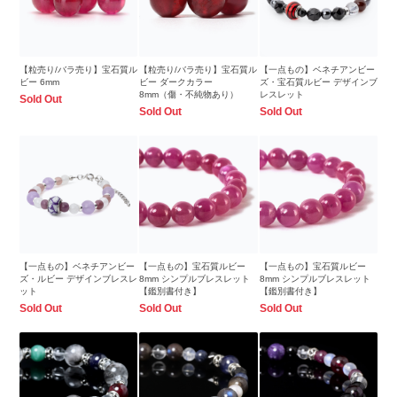
【粒売り/バラ売り】宝石質ル
【粒売り/バラ売り】宝石質ル
【一点もの】ベネチアンビー
ビー 6mm
ビー ダークカラー
ズ・宝石質ルビー デザインブ
8mm（傷・不純物あり）
レスレット
Sold Out
Sold Out
Sold Out
【一点もの】ベネチアンビー
【一点もの】宝石質ルビー
【一点もの】宝石質ルビー
ズ・ルビー デザインブレスレ
8mm シンプルブレスレット
8mm シンプルブレスレット
ット
【鑑別書付き】
【鑑別書付き】
Sold Out
Sold Out
Sold Out