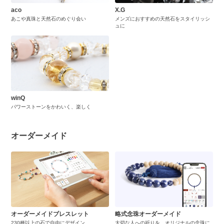
aco
X.G
あこや真珠と天然石のめぐり会い
メンズにおすすめの天然石をスタイリッシ
ュに
winQ
パワーストーンをかわいく、楽しく
オーダーメイド
オーダーメイドブレスレット
略式念珠オーダーメイド
230種以上の石で自由にデザイン
大切な人への祈りを、オリジナルの念珠に