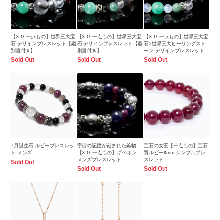
【X.G 一点もの】世界三大宝
【X.G 一点もの】世界三大宝
【X.G 一点もの】世界三大宝
石 デザインブレスレット【鑑
石 デザインブレスレット【鑑
石×世界三大ヒーリングスト
別書付き】
別書付き】
ーン デザインブレスレット
【鑑別書付き】
Sold Out
Sold Out
Sold Out
7月誕生石 ルビーブレスレッ
宇宙の記憶が刻まれた鉱物
宝石の女王【一点もの】宝石
ト メンズ
【X.G 一点もの】ギベオン
質ルビー8mm シンプルブレ
メンズブレスレット
スレット
Sold Out
Sold Out
Sold Out