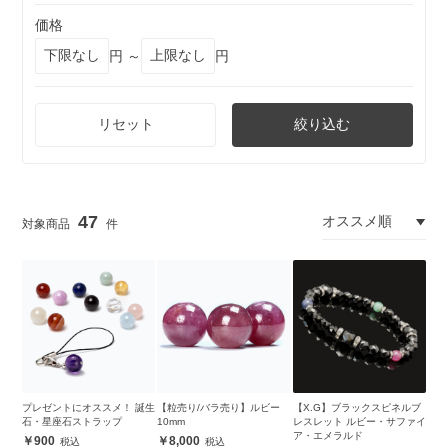
価格
円 ～
円
リセット
絞り込む
47
プレゼントにオススメ！ 誕生
【粒売り/バラ売り】ルビー
【X.G】ブラックスピネルブ
石・星座石ストラップ
10mm
レスレット ルビー・サファイ
ア・エメラルド
900
8,000