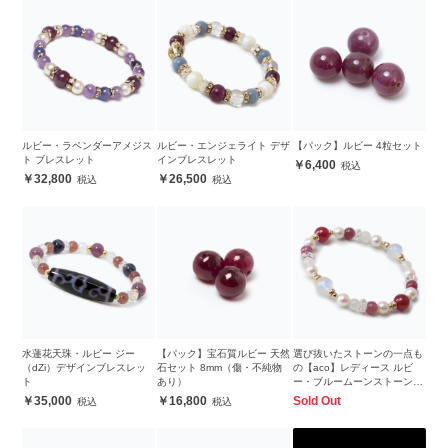
ルビー・ラベンダーアメジス
ルビー・エンジェライト デザ
【パック】ルビー 4粒セット
ト ブレスレット
インブレスレット
6,400
32,800
26,500
水蓮花天珠・ルビー ジー
【パック】宝石質ルビー 天然
選び抜いたストーンの一点も
（dZi）デザインブレスレッ
石セット 8mm（傷・不純物
の【aco】レディース ルビ
ト
あり）
ー・ブルームーンストーンブ
レスレット
35,000
16,800
Sold Out