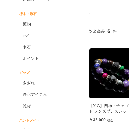
標本・原石
鉱物
6
化石
隕石
ポイント
グッズ
さざれ
浄化アイテム
【X.G】四神・チャロ
雑貨
ト メンズブレスレッ
32,000
ハンドメイド