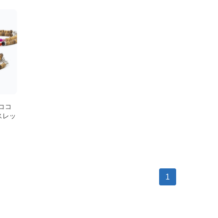
・ココ
スレッ
1