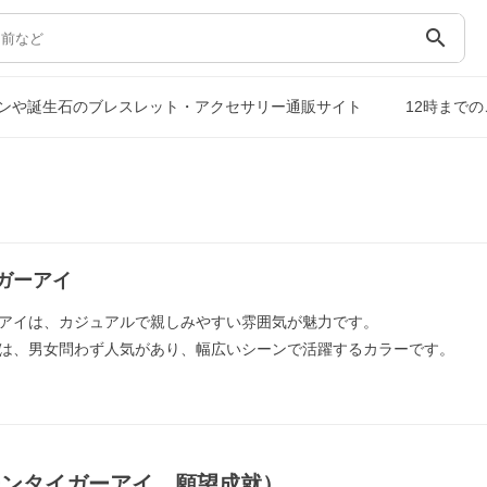
search
ンや誕生石のブレスレット・アクセサリー通販サイト
12時まで
ガーアイ
アイは、カジュアルで親しみやすい雰囲気が魅力です。
は、男女問わず人気があり、幅広いシーンで活躍するカラーです。
ーンタイガーアイ，願望成就）