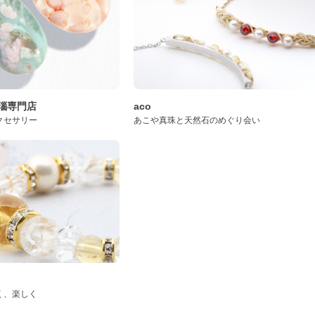
桜瑪瑙専門店
aco
クセサリー
あこや真珠と天然石のめぐり会い
く、楽しく