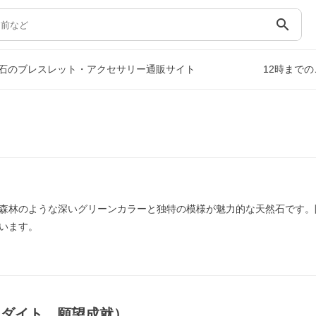
search
石のブレスレット・アクセサリー通販サイト
12時まで
森林のような深いグリーンカラーと独特の模様が魅力的な天然石です。
います。
ーダイト，願望成就）