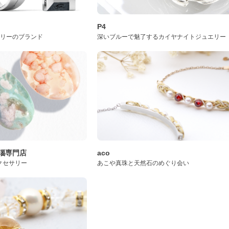
P4
サリーのブランド
深いブルーで魅了するカイヤナイトジュエリー
桜瑪瑙専門店
aco
クセサリー
あこや真珠と天然石のめぐり会い