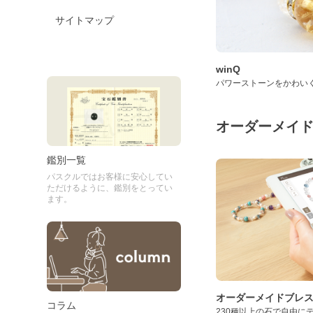
サイトマップ
winQ
パワーストーンをかわい
オーダーメイ
鑑別一覧
パスクルではお客様に安心してい
ただけるように、鑑別をとってい
ます。
オーダーメイドブレ
コラム
230種以上の石で自由に