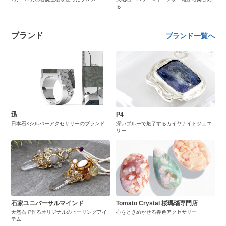
る
ブランド
ブランド一覧へ
迅
P4
日本石×シルバーアクセサリーのブランド
深いブルーで魅了するカイヤナイトジュエ
リー
石家ユニバーサルマインド
Tomato Crystal 桜瑪瑙専門店
天然石で作るオリジナルのヒーリングアイ
心をときめかせる春色アクセサリー
テム