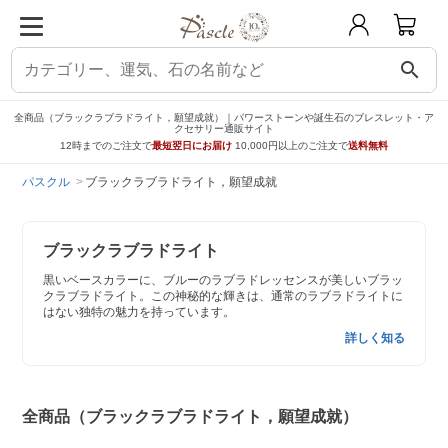
search
全商品（ブラックラブラドライト，願望成就）｜パワーストーンや誕生石のブレスレット・ア
クセサリー通販サイト
12時までのご注文で
最短翌日にお届け
10,000円以上のご注文で
送料無料
パスクル
ブラックラブラドライト，願望成就
ブラックラブラドライト
黒いベースカラーに、ブルーのラブラドレッセンスが美しいブラッ
クラブラドライト。この神秘的な輝きは、通常のラブラドライトに
はない独特の魅力を持っています。
詳しく知る
全商品（ブラックラブラドライト，願望成就）