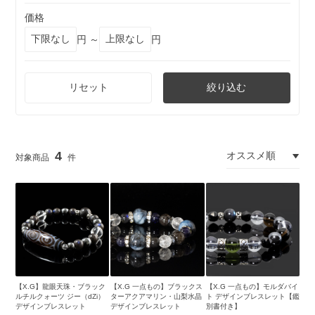
価格
円 ～
円
リセット
絞り込む
4
【X.G】龍眼天珠・ブラック
【X.G 一点もの】ブラックス
【X.G 一点もの】モルダバイ
ルチルクォーツ ジー（dZi）
ターアクアマリン・山梨水晶
ト デザインブレスレット【鑑
デザインブレスレット
デザインブレスレット
別書付き】