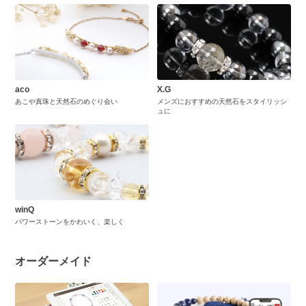
aco
X.G
あこや真珠と天然石のめぐり会い
メンズにおすすめの天然石をスタイリッシ
ュに
winQ
パワーストーンをかわいく、楽しく
オーダーメイド