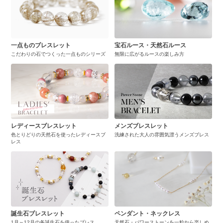
一点ものブレスレット
宝石ルース・天然石ルース
こだわりの石でつくった一点ものシリーズ
無限に広がるルースの楽しみ方
レディースブレスレット
メンズブレスレット
色とりどりの天然石を使ったレディースブ
洗練された大人の雰囲気漂うメンズブレス
レス
誕生石ブレスレット
ペンダント・ネックレス
1月～12月の各誕生石を使ったブレス
天然石・パワーストーンを一粒から楽しめ