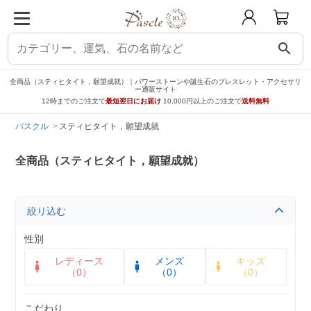
search
全商品（スティヒタイト，願望成就）｜パワーストーンや誕生石のブレスレット・アクセサリ
ー通販サイト
12時までのご注文で
最短翌日にお届け
10,000円以上のご注文で
送料無料
パスクル
スティヒタイト，願望成就
全商品（スティヒタイト，願望成就）
絞り込む
性別
レディース
メンズ
キッズ
（0）
（0）
（0）
こだわり