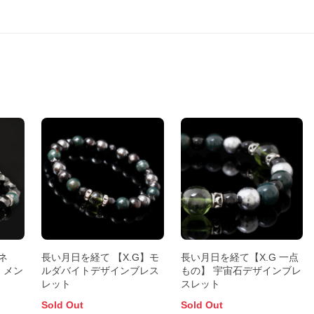
ネ
長い月日を経て 【X.G】モ
長い月日を経て【X.G 一点
 メン
ルダバイトデザインブレス
もの】 宇宙石デザインブレ
レット
スレット
Sold Out
Sold Out