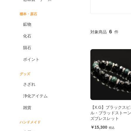
標本・原石
鉱物
6
化石
隕石
ポイント
グッズ
さざれ
浄化アイテム
【X.G】ブラックスピ
雑貨
ル・ブラッドストーン
ズブレスレット
ハンドメイド
15,300