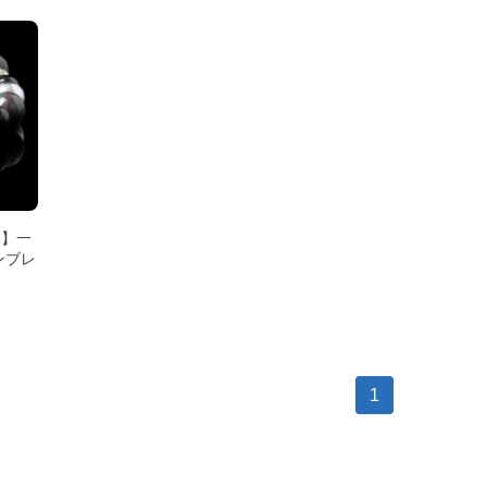
G】一
ンブレ
1