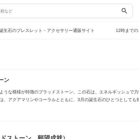
search
誕生石のブレスレット・アクセサリー通販サイト
12時まで
ーン
ような模様が特徴のブラッドストーン。この石は、エネルギッシュで力
は、アクアマリンやコーラルとともに、3月の誕生石のひとつとしても
ッドストーン，願望成就）