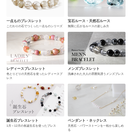
一点ものブレスレット
宝石ルース・天然石ルース
こだわりの石でつくった一点ものシリーズ
無限に広がるルースの楽しみ方
レディースブレスレット
メンズブレスレット
色とりどりの天然石を使ったレディースブ
洗練された大人の雰囲気漂うメンズブレス
レス
誕生石ブレスレット
ペンダント・ネックレス
1月～12月の各誕生石を使ったブレス
天然石・パワーストーンを一粒から楽しめ
る