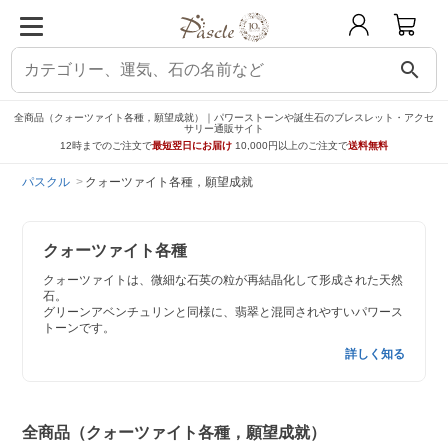
search
全商品（クォーツァイト各種，願望成就）｜パワーストーンや誕生石のブレスレット・アクセ
サリー通販サイト
12時までのご注文で
最短翌日にお届け
10,000円以上のご注文で
送料無料
パスクル
クォーツァイト各種，願望成就
クォーツァイト各種
クォーツァイトは、微細な石英の粒が再結晶化して形成された天然
石。
グリーンアベンチュリンと同様に、翡翠と混同されやすいパワース
トーンです。
詳しく知る
全商品（クォーツァイト各種，願望成就）