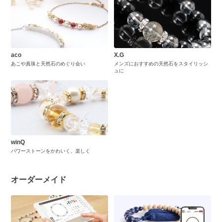
aco
X.G
あこや真珠と天然石のめぐり会い
メンズにおすすめの天然石をスタイリッシ
ュに
winQ
パワーストーンをかわいく、楽しく
オーダーメイド