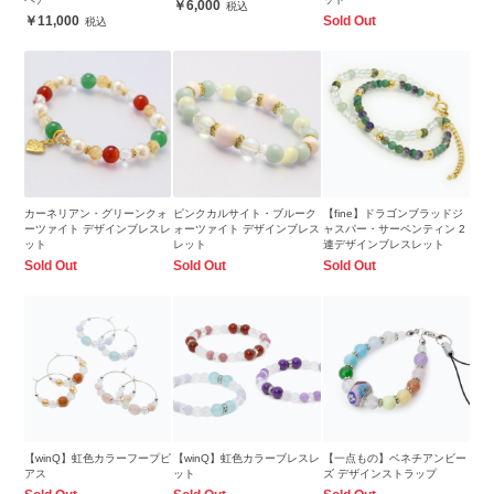
6,000
11,000
Sold Out
カーネリアン・グリーンクォ
ピンクカルサイト・ブルーク
【fine】ドラゴンブラッドジ
ーツァイト デザインブレスレ
ォーツァイト デザインブレス
ャスパー・サーペンティン 2
ット
レット
連デザインブレスレット
Sold Out
Sold Out
Sold Out
【winQ】虹色カラーフープピ
【winQ】虹色カラーブレスレ
【一点もの】ベネチアンビー
アス
ット
ズ デザインストラップ