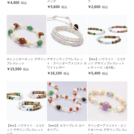
メンズ
プ
4,400
5,600
2,600
オレンジガーネット デザイン
デザインラップブレスレッ
【fine】ハウライト・ココナ
ブレスレット
ト・ラベンダーアメジスト ホ
ッツ デザインブレスレット
ワイトレザー
レディース（全3色）
15,500
16,100
5,400
【fine】ハウライト・ココナ
【winQ】カラーブレス カー
ラベンダーアメジスト・ピン
ッツ デザインブレスレット
ネリアン
クオパール デザインブレスレ
ペア
ット