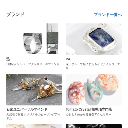
ブランド
ブランド一覧へ
迅
P4
日本石×シルバーアクセサリーのブランド
深いブルーで魅了するカイヤナイトジュエ
リー
石家ユニバーサルマインド
Tomato Crystal 桜瑪瑙専門店
天然石で作るオリジナルのヒーリングアイ
心をときめかせる春色アクセサリー
テム