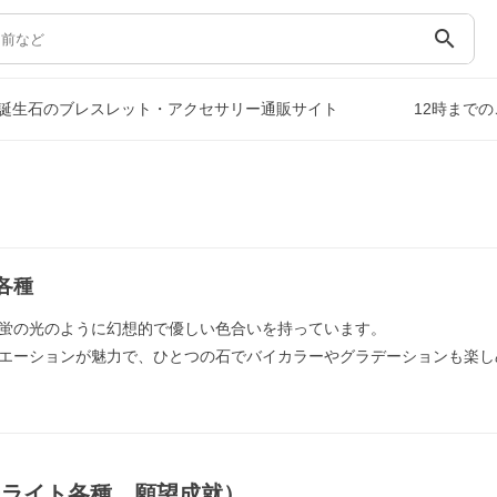
search
誕生石のブレスレット・アクセサリー通販サイト
12時まで
各種
蛍の光のように幻想的で優しい色合いを持っています。
エーションが魅力で、ひとつの石でバイカラーやグラデーションも楽し
ーライト各種，願望成就）