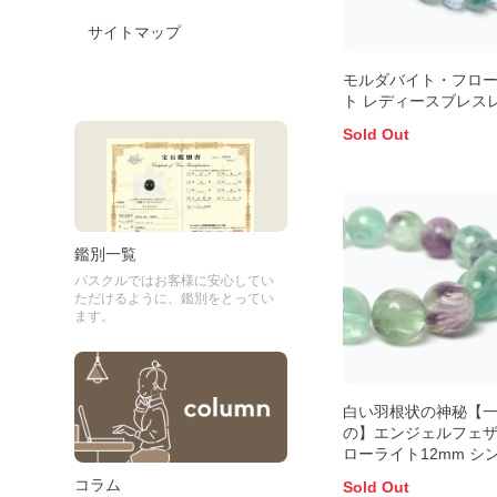
サイトマップ
モルダバイト・フロ
ト レディースブレス
Sold Out
鑑別一覧
パスクルではお客様に安心してい
ただけるように、鑑別をとってい
ます。
白い羽根状の神秘【
の】エンジェルフェ
ローライト12mm シ
ブレスレット
コラム
Sold Out