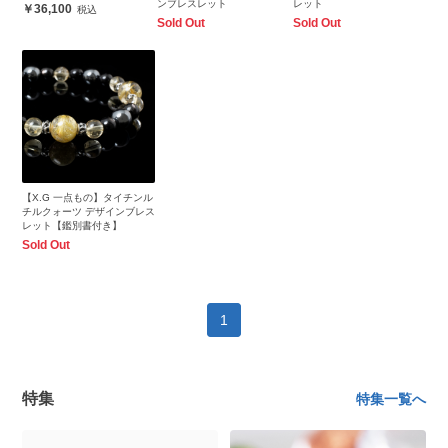
ンブレスレット
レット
36,100
Sold Out
Sold Out
【X.G 一点もの】タイチンル
チルクォーツ デザインブレス
レット【鑑別書付き】
Sold Out
1
特集
特集一覧へ