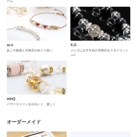
テム
aco
X.G
あこや真珠と天然石のめぐり会い
メンズにおすすめの天然石をスタイリッシ
ュに
winQ
パワーストーンをかわいく、楽しく
オーダーメイド