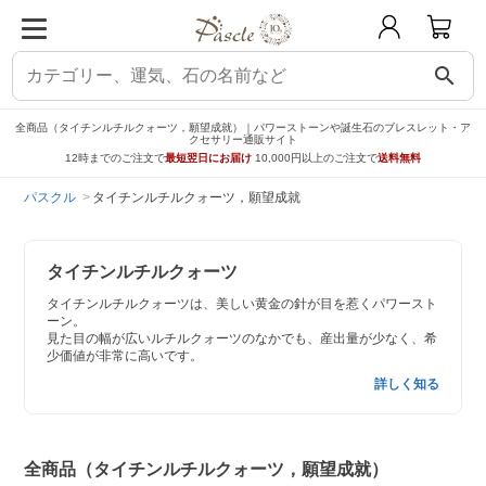
search
全商品（タイチンルチルクォーツ，願望成就）｜パワーストーンや誕生石のブレスレット・ア
クセサリー通販サイト
12時までのご注文で
最短翌日にお届け
10,000円以上のご注文で
送料無料
パスクル
タイチンルチルクォーツ，願望成就
タイチンルチルクォーツ
タイチンルチルクォーツは、美しい黄金の針が目を惹くパワースト
ーン。
見た目の幅が広いルチルクォーツのなかでも、産出量が少なく、希
少価値が非常に高いです。
詳しく知る
全商品（タイチンルチルクォーツ，願望成就）