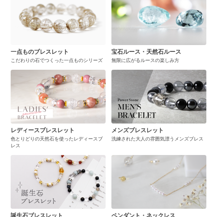
一点ものブレスレット
宝石ルース・天然石ルース
こだわりの石でつくった一点ものシリーズ
無限に広がるルースの楽しみ方
レディースブレスレット
メンズブレスレット
色とりどりの天然石を使ったレディースブ
洗練された大人の雰囲気漂うメンズブレス
レス
誕生石ブレスレット
ペンダント・ネックレス