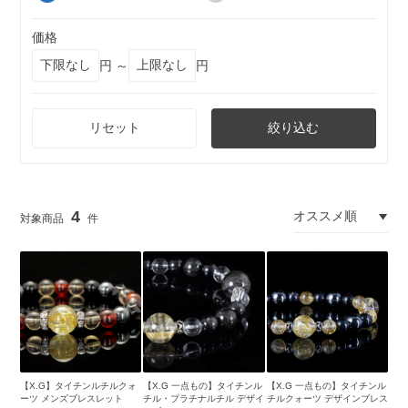
価格
円 ～
円
リセット
絞り込む
4
【X.G】タイチンルチルクォ
【X.G 一点もの】タイチンル
【X.G 一点もの】タイチンル
ーツ メンズブレスレット
チル・プラチナルチル デザイ
チルクォーツ デザインブレス