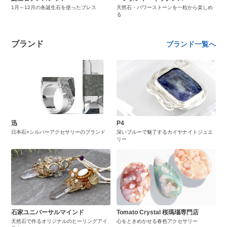
1月～12月の各誕生石を使ったブレス
天然石・パワーストーンを一粒から楽しめ
る
ブランド
ブランド一覧へ
迅
P4
日本石×シルバーアクセサリーのブランド
深いブルーで魅了するカイヤナイトジュエ
リー
石家ユニバーサルマインド
Tomato Crystal 桜瑪瑙専門店
天然石で作るオリジナルのヒーリングアイ
心をときめかせる春色アクセサリー