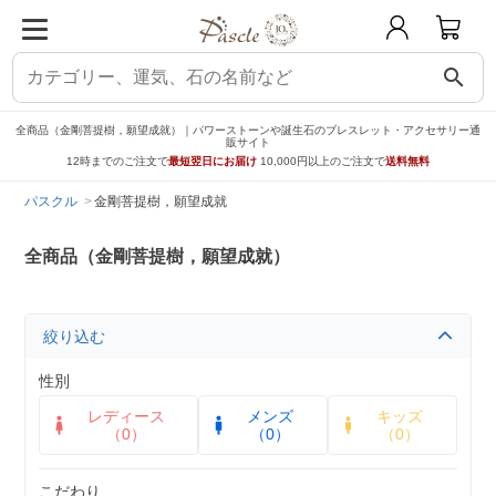
search
全商品（金剛菩提樹，願望成就）｜パワーストーンや誕生石のブレスレット・アクセサリー通
販サイト
12時までのご注文で
最短翌日にお届け
10,000円以上のご注文で
送料無料
パスクル
金剛菩提樹，願望成就
全商品（金剛菩提樹，願望成就）
絞り込む
性別
レディース
メンズ
キッズ
（0）
（0）
（0）
こだわり