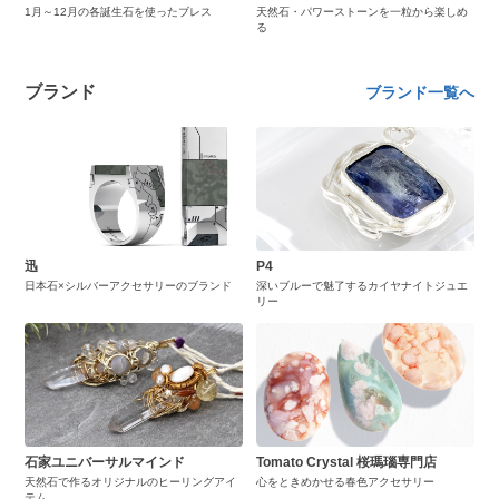
1月～12月の各誕生石を使ったブレス
天然石・パワーストーンを一粒から楽しめ
る
ブランド
ブランド一覧へ
迅
P4
日本石×シルバーアクセサリーのブランド
深いブルーで魅了するカイヤナイトジュエ
リー
石家ユニバーサルマインド
Tomato Crystal 桜瑪瑙専門店
天然石で作るオリジナルのヒーリングアイ
心をときめかせる春色アクセサリー
テム