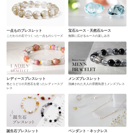
一点ものブレスレット
宝石ルース・天然石ルース
こだわりの石でつくった一点ものシリーズ
無限に広がるルースの楽しみ方
レディースブレスレット
メンズブレスレット
色とりどりの天然石を使ったレディースブ
洗練された大人の雰囲気漂うメンズブレス
レス
誕生石ブレスレット
ペンダント・ネックレス