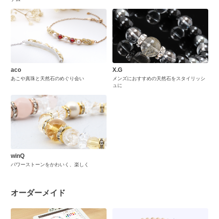
aco
X.G
あこや真珠と天然石のめぐり会い
メンズにおすすめの天然石をスタイリッシ
ュに
winQ
パワーストーンをかわいく、楽しく
オーダーメイド