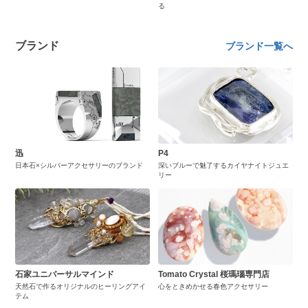
る
ブランド
ブランド一覧へ
迅
P4
日本石×シルバーアクセサリーのブランド
深いブルーで魅了するカイヤナイトジュエ
リー
石家ユニバーサルマインド
Tomato Crystal 桜瑪瑙専門店
天然石で作るオリジナルのヒーリングアイ
心をときめかせる春色アクセサリー
テム