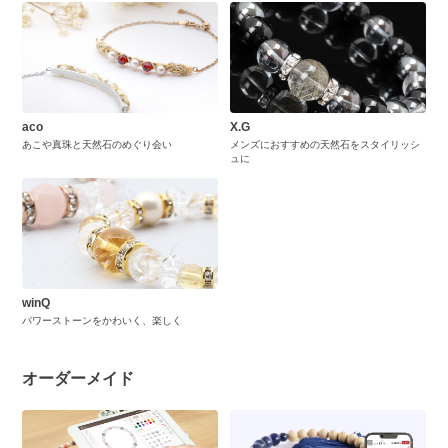
aco
X.G
あこや真珠と天然石のめぐり会い
メンズにおすすめの天然石をスタイリッシ
ュに
winQ
パワーストーンをかわいく、楽しく
オーダーメイド