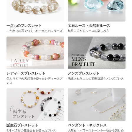
一点ものブレスレット
宝石ルース・天然石ルース
こだわりの石でつくった一点ものシリーズ
無限に広がるルースの楽しみ方
レディースブレスレット
メンズブレスレット
色とりどりの天然石を使ったレディースブ
洗練された大人の雰囲気漂うメンズブレス
レス
誕生石ブレスレット
ペンダント・ネックレス
1月～12月の各誕生石を使ったブレス
天然石・パワーストーンを一粒から楽しめ