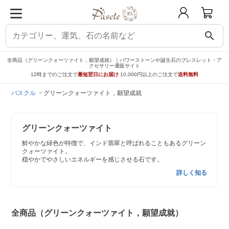
search
全商品（グリーンクォーツァイト，願望成就）｜パワーストーンや誕生石のブレスレット・ア
クセサリー通販サイト
12時までのご注文で
最短翌日にお届け
10,000円以上のご注文で
送料無料
パスクル
グリーンクォーツァイト，願望成就
グリーンクォーツァイト
鮮やかな緑色が特徴で、インド翡翠と呼ばれることもあるグリーン
クォーツァイト。
穏やかでやさしいエネルギーを感じさせる石です。
詳しく知る
全商品（グリーンクォーツァイト，願望成就）