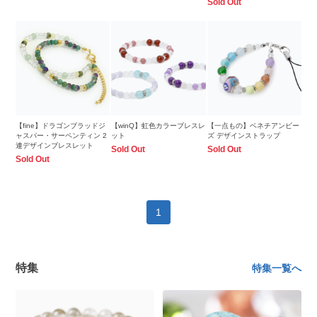
Sold Out
【fine】ドラゴンブラッドジ
【winQ】虹色カラーブレスレ
【一点もの】ベネチアンビー
ャスパー・サーペンティン 2
ット
ズ デザインストラップ
連デザインブレスレット
Sold Out
Sold Out
Sold Out
1
特集
特集一覧へ