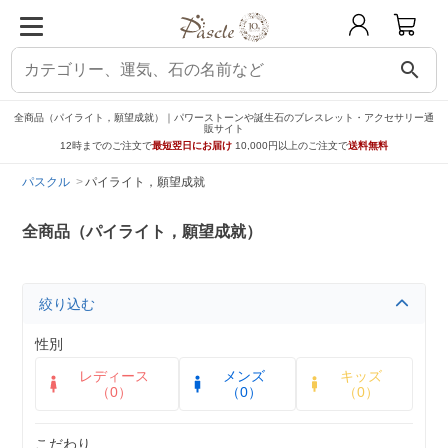
search
全商品（パイライト，願望成就）｜パワーストーンや誕生石のブレスレット・アクセサリー通
販サイト
12時までのご注文で
最短翌日にお届け
10,000円以上のご注文で
送料無料
パスクル
パイライト，願望成就
全商品（パイライト，願望成就）
絞り込む
性別
レディース
メンズ
キッズ
（0）
（0）
（0）
こだわり