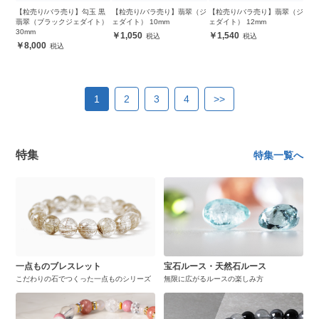
【粒売り/バラ売り】勾玉 黒
【粒売り/バラ売り】翡翠（ジ
【粒売り/バラ売り】翡翠（ジ
翡翠（ブラックジェダイト）
ェダイト） 10mm
ェダイト） 12mm
30mm
1,050
1,540
8,000
1
2
3
4
>>
特集
特集一覧へ
一点ものブレスレット
宝石ルース・天然石ルース
こだわりの石でつくった一点ものシリーズ
無限に広がるルースの楽しみ方