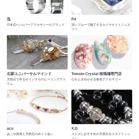
迅
P4
日本石×シルバーアクセサリーのブランド
深いブルーで魅了するカイヤナイトジュエ
リー
石家ユニバーサルマインド
Tomato Crystal 桜瑪瑙専門店
天然石で作るオリジナルのヒーリングアイ
心をときめかせる春色アクセサリー
テム
aco
X.G
あこや真珠と天然石のめぐり会い
メンズにおすすめの天然石をスタイリッシ
ュに