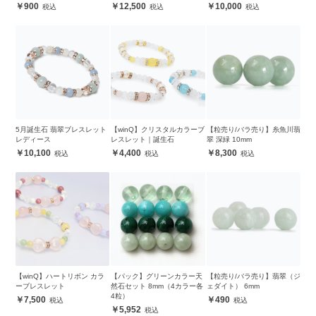
900
12,500
10,000
5月誕生石 翡翠ブレスレット
【winQ】クリスタルカラーブ
【粒売り/バラ売り】糸魚川翡
レディース
レスレット｜誕生石
翠 深緑 10mm
10,100
4,400
8,300
【winQ】ハートリボン カラ
【パック】グリーンカラー天
【粒売り/バラ売り】翡翠（ジ
ーブレスレット
然石セット 8mm（4カラー各
ェダイト） 6mm
4粒）
7,500
490
5,952