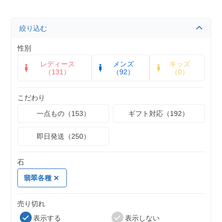
絞り込む
性別
レディース
メンズ
キッズ
（131）
（92）
（0）
こだわり
一点もの（153）
ギフト対応（192）
即日発送（250）
石
翡翠各種
売り切れ
表示する
表示しない