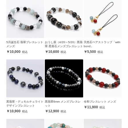
5月誕生石 翡翠ブレスレット
おうし座（4/20～5/20）黒翡
天然石ペアストラップ「with
メンズ
翠 星座石メンズブレスレット
bond」
10,000
10,600
5,500
黒翡翠・デュモルチェライト
黒翡翠6mm メンズブレスレ
令和ブレスレット メンズ
デザインブレスレット
ット
11,900
10,900
12,900