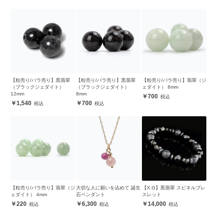
【粒売り/バラ売り】黒翡翠
【粒売り/バラ売り】黒翡翠
【粒売り/バラ売り】翡翠（ジ
（ブラックジェダイト）
（ブラックジェダイト）
ェダイト） 8mm
12mm
8mm
700
1,540
700
【粒売り/バラ売り】翡翠（ジ
大切な人に願いを込めて 誕生
【X.G】黒翡翠 スピネルブレ
ェダイト） 4mm
石ペンダント
スレット
220
6,300
14,000