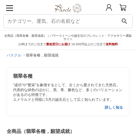
search
全商品（翡翠各種，願望成就）｜パワーストーンや誕生石のブレスレット・アクセサリー通販
サイト
12時までのご注文で
最短翌日にお届け
10,000円以上のご注文で
送料無料
パスクル
翡翠各種，願望成就
翡翠各種
“成功”や“繁栄”を象徴するとして、古くから愛されてきた天然石。
代表的な緑色のほかに、黒、青、藤色など、多くのバリエーション
があるのも特徴です。
エメラルドと同様に5月の誕生石として広く知られています。
詳しく知る
全商品（翡翠各種，願望成就）