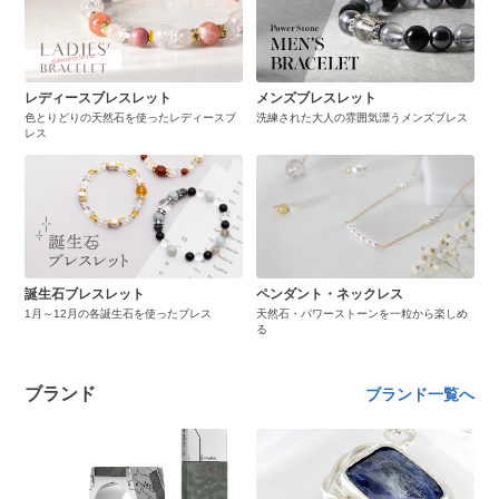
レディースブレスレット
メンズブレスレット
色とりどりの天然石を使ったレディースブ
洗練された大人の雰囲気漂うメンズブレス
レス
誕生石ブレスレット
ペンダント・ネックレス
1月～12月の各誕生石を使ったブレス
天然石・パワーストーンを一粒から楽しめ
る
ブランド
ブランド一覧へ