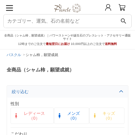
search
全商品（シャム柿，願望成就）｜パワーストーンや誕生石のブレスレット・アクセサリー通販
サイト
12時までのご注文で
最短翌日にお届け
10,000円以上のご注文で
送料無料
パスクル
シャム柿，願望成就
全商品（シャム柿，願望成就）
絞り込む
性別
レディース
メンズ
キッズ
（0）
（0）
（0）
こだわり