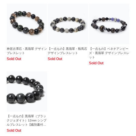
神居古潭石・黒翡翠 デザイン
【一点もの】黒翡翠・鞍馬石
【一点もの】ベネチアンビー
ブレスレット
デザインブレスレット
ズ・黒翡翠 デザインブレスレ
ット
Sold Out
Sold Out
Sold Out
【一点もの】黒翡翠（ブラッ
クジェダイト）12mm シンプ
ルブレスレット【鑑別書付
き】
Sold Out