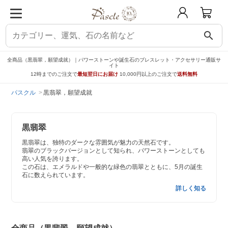
search
全商品（黒翡翠，願望成就）｜パワーストーンや誕生石のブレスレット・アクセサリー通販サ
イト
12時までのご注文で
最短翌日にお届け
10,000円以上のご注文で
送料無料
パスクル
黒翡翠，願望成就
黒翡翠
黒翡翠は、独特のダークな雰囲気が魅力の天然石です。
翡翠のブラックバージョンとして知られ、パワーストーンとしても
高い人気を誇ります。
この石は、エメラルドや一般的な緑色の翡翠とともに、5月の誕生
石に数えられています。
詳しく知る