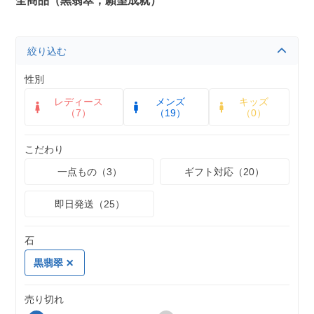
全商品（黒翡翠，願望成就）
絞り込む
性別
レディース
メンズ
キッズ
（7）
（19）
（0）
こだわり
一点もの（3）
ギフト対応（20）
即日発送（25）
石
黒翡翠
売り切れ