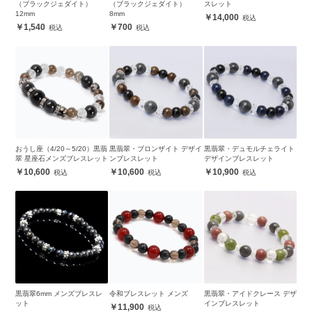
（ブラックジェダイト）
（ブラックジェダイト）
スレット
12mm
8mm
14,000
1,540
700
おうし座（4/20～5/20）黒翡
黒翡翠・ブロンザイト デザイ
黒翡翠・デュモルチェライト
翠 星座石メンズブレスレット
ンブレスレット
デザインブレスレット
10,600
10,600
10,900
黒翡翠6mm メンズブレスレ
令和ブレスレット メンズ
黒翡翠・アイドクレース デザ
ット
インブレスレット
11,900