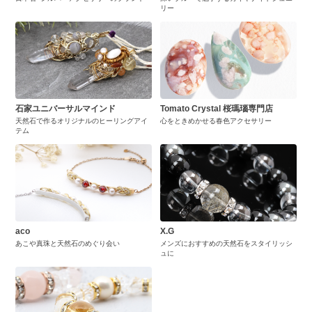
リー
石家ユニバーサルマインド
Tomato Crystal 桜瑪瑙専門店
天然石で作るオリジナルのヒーリングアイ
心をときめかせる春色アクセサリー
テム
aco
X.G
あこや真珠と天然石のめぐり会い
メンズにおすすめの天然石をスタイリッシ
ュに