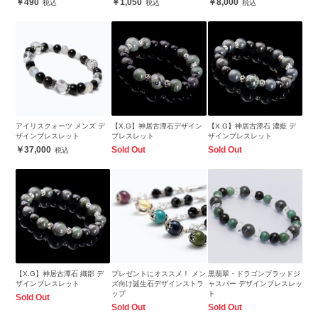
490
1,050
8,000
アイリスクォーツ メンズ デ
【X.G】神居古潭石デザイン
【X.G】神居古潭石 濃藍 デ
ザインブレスレット
ブレスレット
ザインブレスレット
37,000
Sold Out
Sold Out
【X.G】神居古潭石 織部 デ
プレゼントにオススメ！ メン
黒翡翠・ドラゴンブラッドジ
ザインブレスレット
ズ向け誕生石デザインストラ
ャスパー デザインブレスレッ
ップ
ト
Sold Out
Sold Out
Sold Out