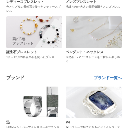
レディースブレスレット
メンズブレスレット
色とりどりの天然石を使ったレディースブ
洗練された大人の雰囲気漂うメンズブレス
レス
誕生石ブレスレット
ペンダント・ネックレス
1月～12月の各誕生石を使ったブレス
天然石・パワーストーンを一粒から楽しめ
る
ブランド
ブランド一覧へ
迅
P4
日本石×シルバーアクセサリーのブランド
深いブルーで魅了するカイヤナイトジュエ