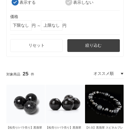
表示する
表示しない
価格
円 ～
円
リセット
絞り込む
25
【粒売り/バラ売り】黒翡翠
【粒売り/バラ売り】黒翡翠
【X.G】黒翡翠 スピネルブレ