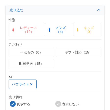
絞り込む
性別
レディース
メンズ
キッズ
（12）
（4）
（0）
こだわり
一点もの（0）
ギフト対応（15）
即日発送（15）
石
ハウライト
売り切れ
表示する
表示しない