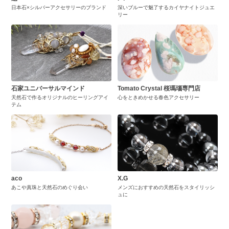
日本石×シルバーアクセサリーのブランド
深いブルーで魅了するカイヤナイトジュエ
リー
石家ユニバーサルマインド
Tomato Crystal 桜瑪瑙専門店
天然石で作るオリジナルのヒーリングアイ
心をときめかせる春色アクセサリー
テム
aco
X.G
あこや真珠と天然石のめぐり会い
メンズにおすすめの天然石をスタイリッシ
ュに