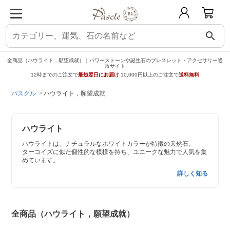
search
全商品（ハウライト，願望成就）｜パワーストーンや誕生石のブレスレット・アクセサリー通
販サイト
12時までのご注文で
最短翌日にお届け
10,000円以上のご注文で
送料無料
パスクル
ハウライト，願望成就
ハウライト
ハウライトは、ナチュラルなホワイトカラーが特徴の天然石。
ターコイズに似た個性的な模様を持ち、ユニークな魅力で人気を集
めています。
詳しく知る
全商品（ハウライト，願望成就）