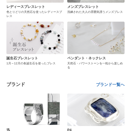
レディースブレスレット
メンズブレスレット
色とりどりの天然石を使ったレディースブ
洗練された大人の雰囲気漂うメンズブレス
レス
誕生石ブレスレット
ペンダント・ネックレス
1月～12月の各誕生石を使ったブレス
天然石・パワーストーンを一粒から楽しめ
る
ブランド
ブランド一覧へ
迅
P4